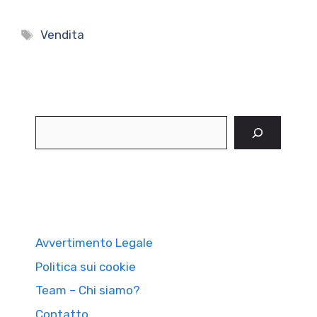
Tag
Vendita
Cerca
Avvertimento Legale
Politica sui cookie
Team – Chi siamo?
Contatto