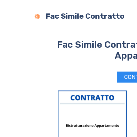
Vai
al
Fac Simile Contratto
contenuto
Fac Simile Contra
Appa
CON