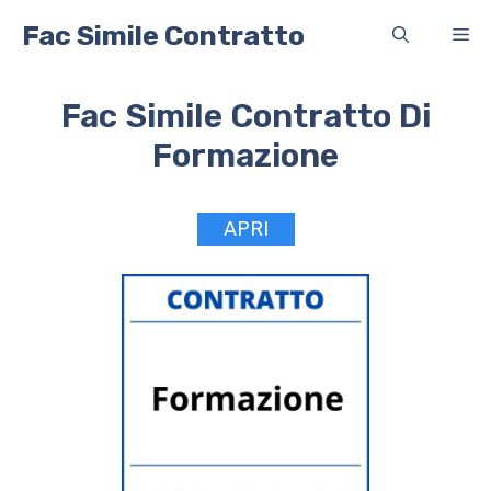
Vai
Fac Simile Contratto
Me
al
contenuto
Fac Simile Contratto Di
Formazione
APRI