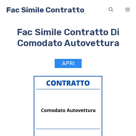
Vai
Fac Simile Contratto
Me
al
contenuto
Fac Simile Contratto Di
Comodato Autovettura
APRI